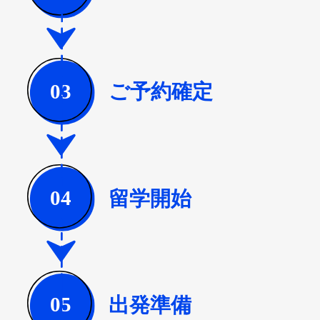
ご予約確定
03
留学開始
04
出発準備
05