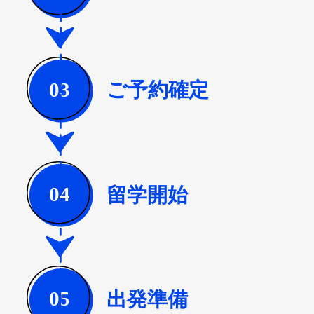
ご予約確定
03
留学開始
04
出発準備
05